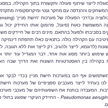
וגלת לייצר שיתוף פעולה ותקשורת בתוך הקהילה. במסג
 המשחקים וההנדסה עם מחקר גנטי ומיקרוסקופיה מתקדמ
ה המשמשת כאות (סיגנל, פרומון) אותו החיידק יכול ג
ים בסביבתו ולפעול בהתאם. מינים רבים של חיידקים מש
יטיבה עם הקהילה כולה. בתנאים כאלו תתפתח דינמיקה א
נות (לדוגמא, לייצר ולהגיב, רק לייצר אות ללא תגובה, לא
 יש שימוש ביותר מסוג אות אחד, דבר המגדיל עוד יותר 
בקהילה בין האסטרטגיות השונות ואת הדרך שבה האב
 משתמשים אף הם במערכות חישת מניין בכדי לבקר את
ו בעתיד לייצר מעכבים ספציפיים של מערכות חישת מנ
רבות. המעבדה בוחנת את השפעותיהם של מעכבי מערכות
Pseudomonas aerugin
- החיידק העיקרי שפוגע בחולי סי
ם.